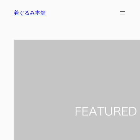
内
着ぐるみ本舗
容
を
ス
キ
ッ
プ