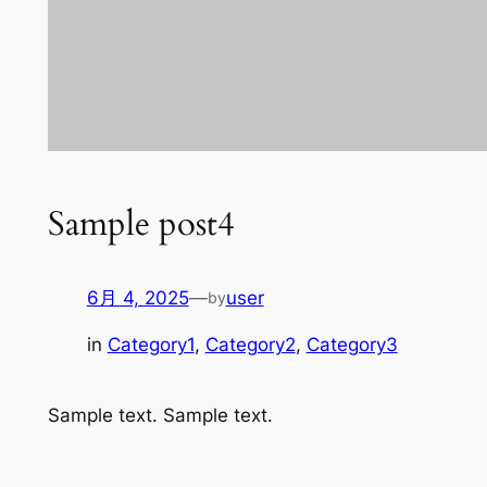
Sample post4
6月 4, 2025
—
user
by
in
Category1
, 
Category2
, 
Category3
Sample text. Sample text.